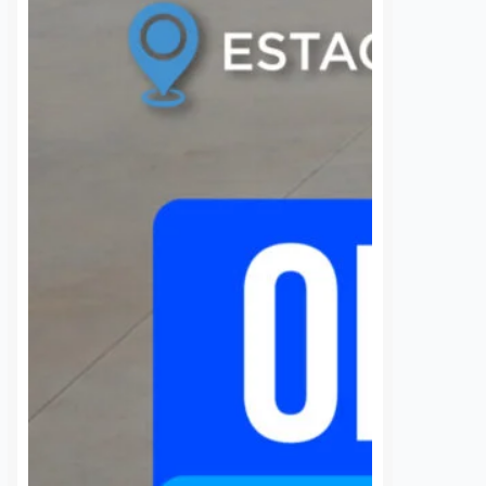
S
VER MÁS
Ya suman 59
SEP analizará c
diagnósticos de
escuela militar 
autismo en
Corregidora tra
Querétaro; refuerzan
revisión estatal
la detección