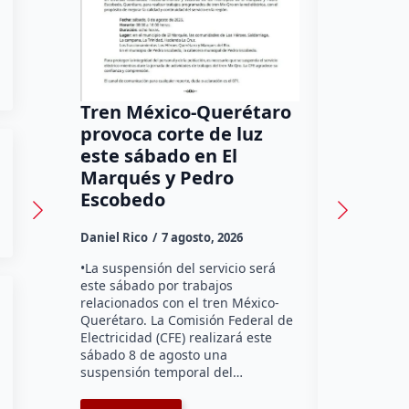
Tren México-Querétaro
¡Más de
provoca corte de luz
luz! Tzi
este sábado en El
auxilio 
Marqués y Pedro
Daniel Rico
Escobedo
Habitantes
Daniel Rico
7 agosto, 2026
Tzibanzá hi
urgente a l
•La suspensión del servicio será
Electricidad
este sábado por trabajos
falta de ene
relacionados con el tren México-
afecta a la
Querétaro. La Comisión Federal de
Electricidad (CFE) realizará este
sábado 8 de agosto una
suspensión temporal del…