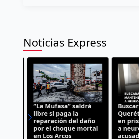
Noticias Express
de
“La Mufasa” saldrá
Buscará 
cado
libre si paga la
Querét
reparación del daño
en prisi
por el choque mortal
a neuro
en Los Arcos
acusado