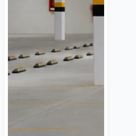
 una semana sin
UAQ y AMEQ evalúan
banzá pide
ajustes en el transporte
a la CFE
público en beneficio de
la comunidad
7 agosto, 2026
estudiantil
 de la comunidad de
Daniel Rico
7 agosto, 2026
cieron un llamado
a Comisión Federal de
La Universidad Autónoma de
 (CFE) para atender la
Querétaro (UAQ) y la Agencia de
rgía eléctrica que
Movilidad del Estado de Querétaro
 localidad desde…
(AMEQ) analizaron alternativas
para ampliar la cobertura del
transporte público que utiliza la
comunidad universitaria.…