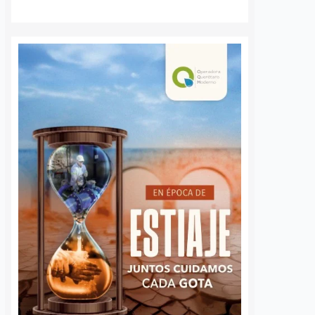
Centro Histórico
Investigan hall
estrenará transporte
de presuntos re
eléctrico gratuito a
fetales abando
finales de agosto
en la vía públic