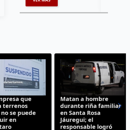
resa que
Matan a hombre
terrenos
durante riña familiar
o se puede
en Santa Rosa
r en
Jáuregui; el
aro
responsable logró