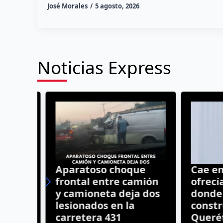
José Morales
5 agosto, 2026
Noticias Express
Aparatoso choque
Cae emp
n a
frontal entre camión
ofrecía 
y camioneta deja dos
donde n
lesionados en la
construi
carretera 431
Querét