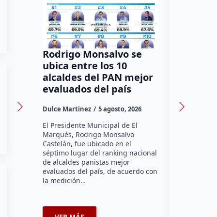
Rodrigo Monsalvo se
Gestion
ubica entre los 10
Dorante
alcaldes del PAN mejor
de 12 a
evaluados del país
irregula
Dulce Martinez
5 agosto, 2026
Dulce Marti
El Presidente Municipal de El
El Senador 
Marqués, Rodrigo Monsalvo
Dorantes Lám
Castelán, fue ubicado en el
comunidad d
séptimo lugar del ranking nacional
la zona nort
de alcaldes panistas mejor
supervisar 
evaluados del país, de acuerdo con
habitabilid
la medición…
VER MÁS
VER MÁ