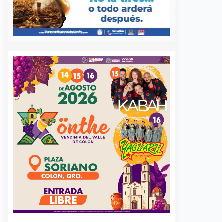
a Agustín
Ya suman 59
s regularización
diagnósticos de
sentamientos
autismo en Querétaro;
res en la capital
refuerzan la detección
temprana
nez
5 agosto, 2026
José Morales
5 agosto, 2026
por Querétaro, Agustín
barri, visitó la
Más de 59 diagnósticos
e Altos del Salitre, en
especializados de autismo se han
e de la capital, para
realizado en el Municipio de
las condiciones de
Querétaro desde mayo de este año
ad y dar seguimiento…
como parte de las jornadas de
detección temprana impulsadas
por…
S
VER MÁS