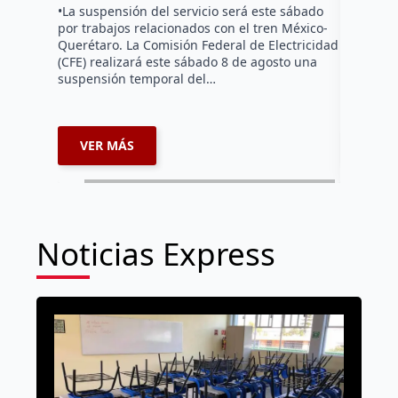
hicieron 
•La suspensión del servicio será este sábado
Federal d
por trabajos relacionados con el tren México-
falta de e
Querétaro. La Comisión Federal de Electricidad
localida
(CFE) realizará este sábado 8 de agosto una
suspensión temporal del…
VER MÁS
VER 
Noticias Express