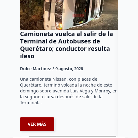
Camioneta vuelca al salir de la
Puma e
Terminal de Autobuses de
ganado
Querétaro; conductor resulta
SEDEA
ileso
Dulce Mar
Dulce Martinez
9 agosto, 2026
Hasta el 
Agropecua
Una camioneta Nissan, con placas de
oficiales
Querétaro, terminó volcada la noche de este
o animale
domingo sobre avenida Luis Vega y Monroy, en
zona…
la segunda curva después de salir de la
Terminal…
VER MÁS
VER 