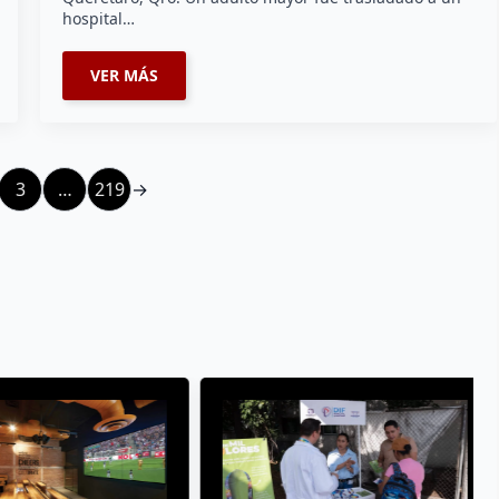
hospital…
VER MÁS
3
…
219
→