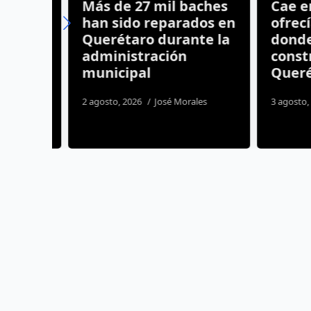
Más de 27 mil baches
Cae emp
psa
han sido reparados en
ofrecía 
Querétaro durante la
donde n
administración
construi
nte
municipal
Querét
ida
2 agosto, 2026
José Morales
3 agosto, 20