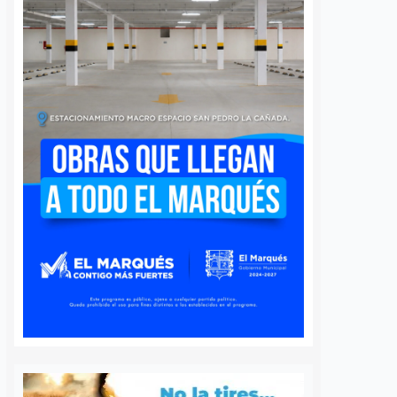
 queretano:
Buscará Fiscalía de
a representará
Querétaro mantener en
o en misión
prisión preventiva a
incendios en
neurocirujano acusado
de agresión sexual
6 agosto, 2026
Daniel Rico
6 agosto, 2026
voluntaria Beatriz,
La Fiscalía General del Estado de
de los cuerpos de
Querétaro afirmó que agotará
luntarios de Ezequiel
todos los recursos legales para