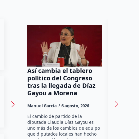
Así cambia el tablero
Orgullo
político del Congreso
bomber
tras la llegada de Díaz
a Méxic
Gayou a Morena
contra 
Canadá
Manuel García
6 agosto, 2026
Daniel Rico
El cambio de partido de la
diputada Claudia Díaz Gayou es
La bombera 
uno más de los cambios de equipo
integrante 
que diputados locales han hecho
Bomberos Vo