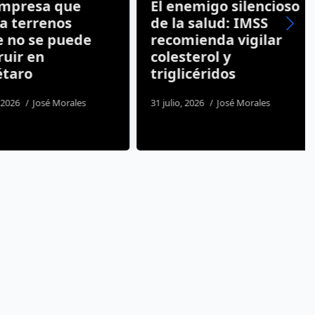
resa que
El enemigo silencioso
terrenos
de la salud: IMSS
o se puede
recomienda vigilar
r en
colesterol y
aro
triglicéridos
26
José Morales
31 julio, 2026
José Morales