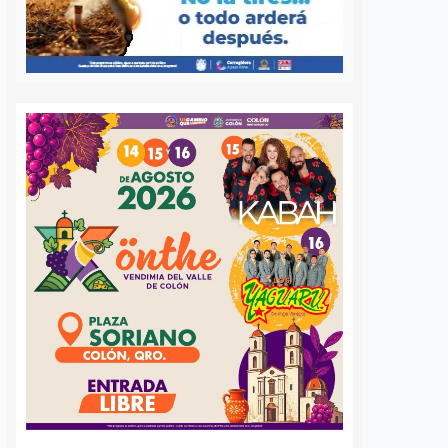
adereyta de Montes,
mantener la medida cautelar de
á a Querétaro en la
prisión preventiva justificada en
rnacional que México
contra del médico neurocirujano
a apoyar…
acusado de…
S
VER MÁS