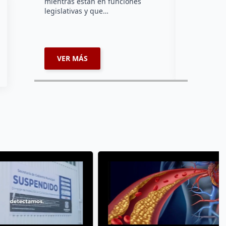
mientras están en funciones
Montes y C
legislativas y que…
representar
misión inte
enviará par
VER MÁS
VER MÁ