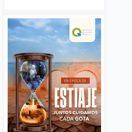
Habitantes de La
Buscará Fiscalía
Negreta contarán con
Querétaro man
oficina del Registro
en prisión prev
Civil para realizar
a neurocirujano
trámites
acusado de agr
sexual
2 agosto, 2026
Susana Ramos
6 agosto, 2026
Daniel Ri