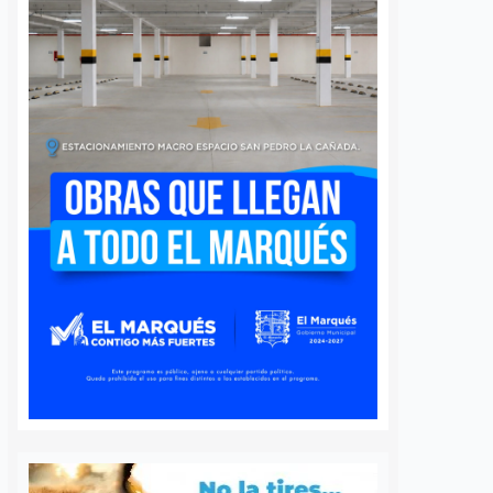
 queretano:
Buscará Fiscalía de
a representará
Querétaro mantener en
o en misión
prisión preventiva a
incendios en
neurocirujano acusado
de agresión sexual
6 agosto, 2026
Daniel Rico
6 agosto, 2026
voluntaria Beatriz,
La Fiscalía General del Estado de
de los cuerpos de
Querétaro afirmó que agotará
luntarios de Ezequiel
todos los recursos legales para
adereyta de Montes,
mantener la medida cautelar de
á a Querétaro en la
prisión preventiva justificada en
rnacional que México
contra del médico neurocirujano