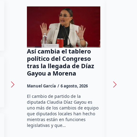
Así cambia el tablero
Orgullo
político del Congreso
bomber
tras la llegada de Díaz
a Méxic
Gayou a Morena
contra 
Canadá
Manuel García
6 agosto, 2026
Daniel Rico
El cambio de partido de la
diputada Claudia Díaz Gayou es
La bombera 
uno más de los cambios de equipo
integrante 
que diputados locales han hecho
Bomberos Vo
mientras están en funciones
Montes y C
legislativas y que…
representar
misión inte