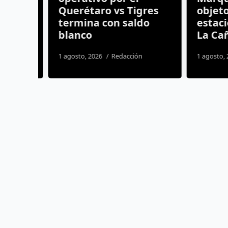
Querétaro vs Tigres
objetos
idio
termina con saldo
estacio
blanco
La Caña
os
1 agosto, 2026
Redacción
1 agosto, 20