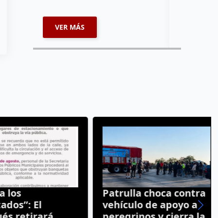
enviará par
VER MÁS
VER MÁ
los
Patrulla choca contra
os”: El
vehículo de apoyo a
 retirará
peregrinos y cierra la