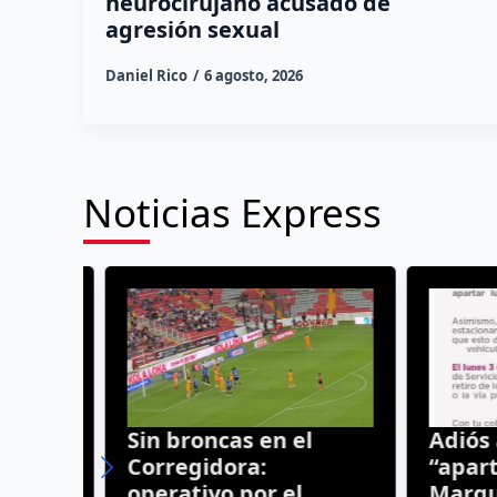
neurocirujano acusado de
agresión sexual
Daniel Rico
6 agosto, 2026
Noticias Express
o
Sin broncas en el
Adiós a 
ene
Corregidora:
“apartad
den
operativo por el
Marqués