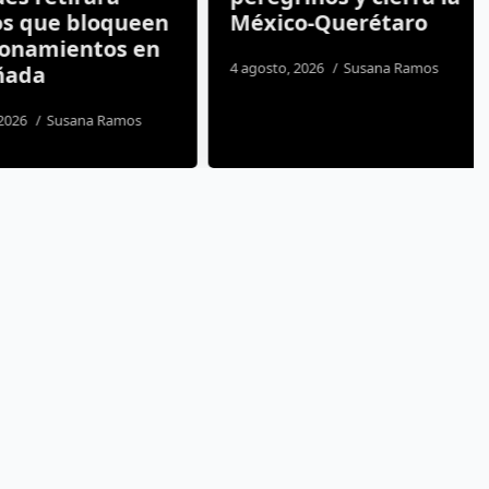
 que bloqueen
México-Querétaro
namientos en
4 agosto, 2026
Susana Ramos
da
26
Susana Ramos