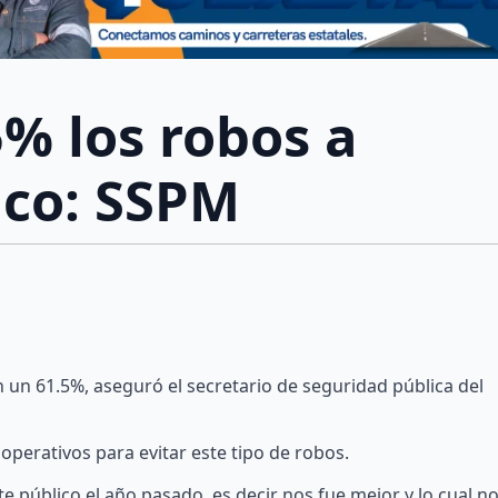
% los robos a
ico: SSPM
n un 61.5%, aseguró el secretario de seguridad pública del
operativos para evitar este tipo de robos.
 público el año pasado, es decir nos fue mejor y lo cual n