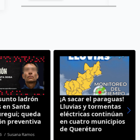
sunto ladrón
¡A sacar el paraguas!
s en Santa
Lluvias y tormentas
uregui; queda
eléctricas continúan
ón preventiva
en cuatro municipios
de Querétaro
26
Susana Ramos