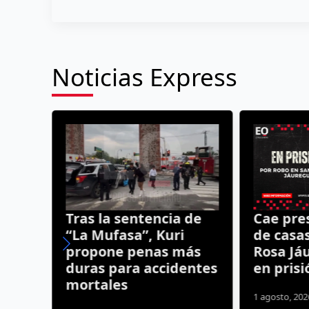
Noticias Express
Tras la sentencia de
Cae pre
un
“La Mufasa”, Kuri
de casa
propone penas más
Rosa Já
duras para accidentes
en prisi
mortales
1 agosto, 20