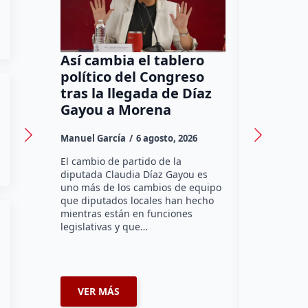
Así cambia el tablero
Orgullo
político del Congreso
bomber
tras la llegada de Díaz
a Méxic
Gayou a Morena
contra 
Canadá
Manuel García
6 agosto, 2026
Daniel Rico
El cambio de partido de la
diputada Claudia Díaz Gayou es
La bombera 
uno más de los cambios de equipo
integrante 
que diputados locales han hecho
Bomberos Vo
mientras están en funciones
Montes y C
legislativas y que…
representar
misión inte
enviará par
VER MÁS
VER MÁ