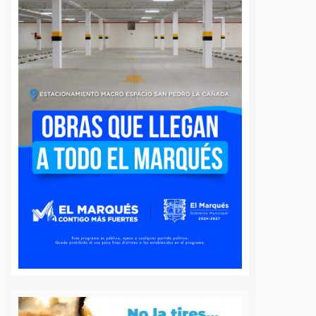
 queretano:
Buscará Fiscalía de
a representará
Querétaro mantener en
o en misión
prisión preventiva a
incendios en
neurocirujano acusado
de agresión sexual
6 agosto, 2026
Daniel Rico
6 agosto, 2026
voluntaria Beatriz,
La Fiscalía General del Estado de
de los cuerpos de
Querétaro afirmó que agotará
luntarios de Ezequiel
todos los recursos legales para
adereyta de Montes,
mantener la medida cautelar de
á a Querétaro en la
prisión preventiva justificada en
rnacional que México
contra del médico neurocirujano
a apoyar…
acusado de…
S
VER MÁS