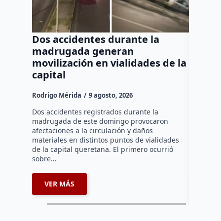
Dos accidentes durante la
Muere
madrugada generan
tras c
movilización en vialidades de la
del Rí
capital
Rodrigo M
Rodrigo Mérida
9 agosto, 2026
Una mujer
años perd
Dos accidentes registrados durante la
choque fr
madrugada de este domingo provocaron
que comu
afectaciones a la circulación y daños
materiales en distintos puntos de vialidades
de la capital queretana. El primero ocurrió
sobre…
VER MÁS
VER 