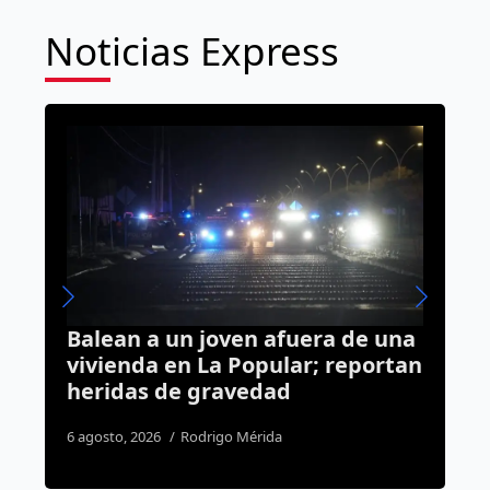
Noticias Express
ven afuera de una
Grupo Interpolicial
 Popular; reportan
Metropolitano asegur
avedad
detiene a tres person
Huimilpan
o Mérida
7 agosto, 2026
Susana Ramos