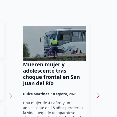
Mueren mujer y
Muere m
adolescente tras
tercera
choque frontal en San
Jardín d
Juan del Río
Dulce Marti
Dulce Martinez
8 agosto, 2026
Una mujer d
perdió la vi
Una mujer de 41 años y un
sábado mie
adolescente de 15 años perdieron
el Jardín de
la vida luego de un aparatoso
pleno Centr