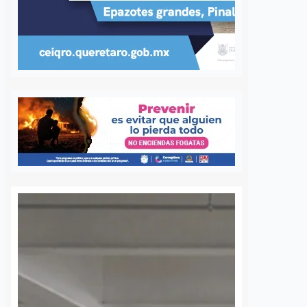
ujer de la
Felifer advierte a
 edad en el
ambulantes: “No
e la Corregidora
permitiremos
extorsiones para tomar
nez
8 agosto, 2026
las calles”
e la tercera edad
Dulce Martinez
8 agosto, 2026
da la tarde de este
ntras se encontraba en
El Presidente Municipal de
 la Corregidora, en
Querétaro, Felipe Fernando Macías,
o Histórico de