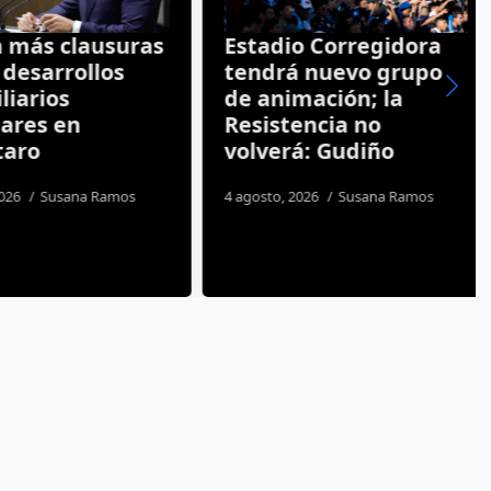
 más clausuras
Estadio Corregidora
esarrollos
tendrá nuevo grupo
arios
de animación; la
res en
Resistencia no
aro
volverá: Gudiño
26
Susana Ramos
4 agosto, 2026
Susana Ramos