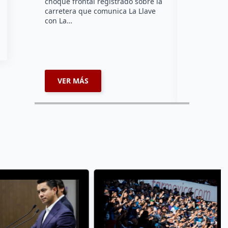
choque frontal registrado sobre la
Querétaro.
carretera que comunica La Llave
con La…
VER MÁS
VER MÁ