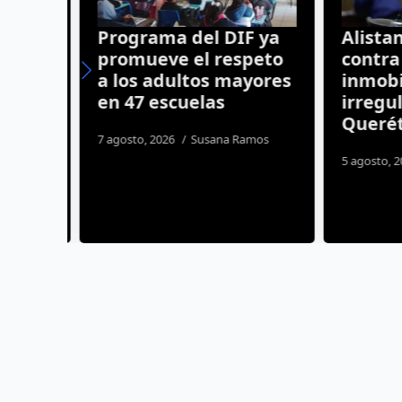
turno
Programa del DIF ya
Alistan
ntana
promueve el respeto
contra d
a los adultos mayores
inmobili
en 47 escuelas
irregula
o
Querét
7 agosto, 2026
Susana Ramos
s
5 agosto, 20