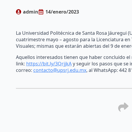
admin
14/enero/2023
La Universidad Politécnica de Santa Rosa Jáuregui (U
cuatrimestre mayo – agosto para la Licenciatura en T
Visuales; mismas que estarán abiertas del 9 de ener
Aquellos interesados tienen que haber concluido el n
link:
https://bit.ly/3QrjjkA
y seguir los pasos que se i
correo:
contacto@upsrj.edu.mx
, al WhatsApp: 442 8