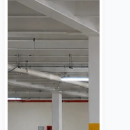
advirtió que su administración no
 De…
permitirá que grupos de
comerciantes ambulantes intenten
presionar o extorsionar a las
autoridades para obtener espacios
en…
S
VER MÁS