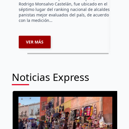
Rodrigo Monsalvo Castelán, fue ubicado en el
El Senado
séptimo lugar del ranking nacional de alcaldes
Lámbarri,
panistas mejor evaluados del país, de acuerdo
Salitre, e
con la medición…
supervisa
dar segu
VER MÁS
VER 
Noticias Express