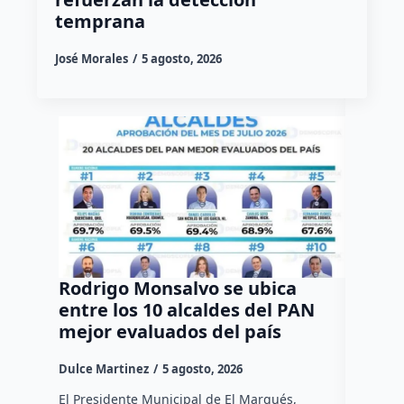
temprana
José Morales
5 agosto, 2026
Rodrigo Monsalvo se ubica
Gestio
entre los 10 alcaldes del PAN
regula
mejor evaluados del país
asenta
la capi
Dulce Martinez
5 agosto, 2026
Dulce Mar
El Presidente Municipal de El Marqués,