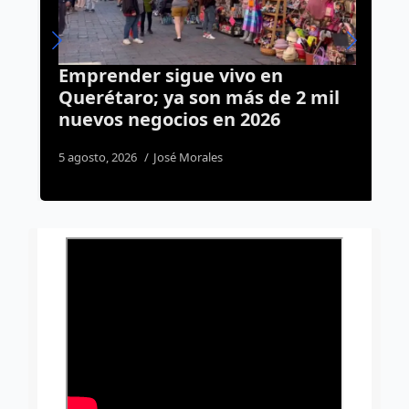
g
Emprender sigue vivo en
Y
s
Querétaro; ya son más de 2 mil
a
nuevos negocios en 2026
r
5 agosto, 2026
José Morales
5