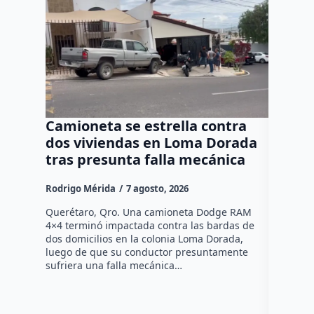
Camioneta se estrella contra
Progr
dos viviendas en Loma Dorada
el res
tras presunta falla mecánica
mayore
Rodrigo Mérida
7 agosto, 2026
Susana R
Querétaro, Qro. Una camioneta Dodge RAM
Más de se
4×4 terminó impactada contra las bardas de
municipio
dos domicilios en la colonia Loma Dorada,
pláticas 
luego de que su conductor presuntamente
impulsada
sufriera una falla mecánica…
coordina