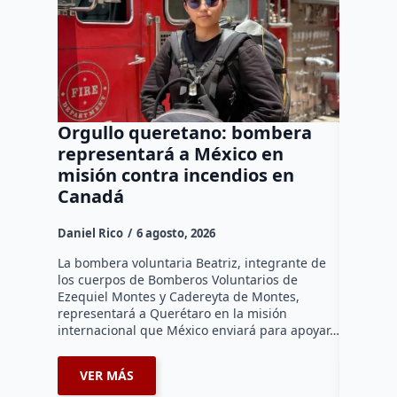
Orgullo queretano: bombera
Buscar
representará a México en
manten
misión contra incendios en
a neur
Canadá
agresi
Daniel Rico
6 agosto, 2026
Daniel Ri
La bombera voluntaria Beatriz, integrante de
La Fiscal
los cuerpos de Bomberos Voluntarios de
afirmó qu
Ezequiel Montes y Cadereyta de Montes,
para mant
representará a Querétaro en la misión
preventiv
internacional que México enviará para apoyar…
neurocir
VER MÁS
VER 