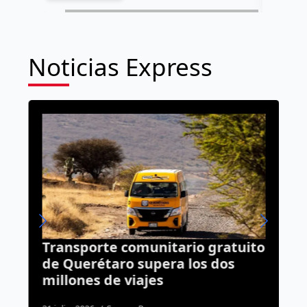
Noticias Express
s
Transporte comunitario gratuito
V
de Querétaro supera los dos
a
millones de viajes
d
e