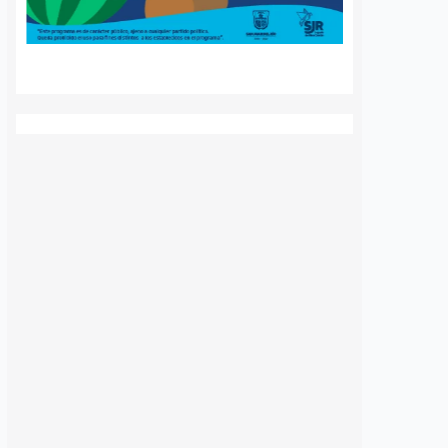
 queretano:
Buscará Fiscalía de
a representará
Querétaro mantener en
o en misión
prisión preventiva a
incendios en
neurocirujano acusado
de agresión sexual
6 agosto, 2026
Daniel Rico
6 agosto, 2026
voluntaria Beatriz,
La Fiscalía General del Estado de
de los cuerpos de
Querétaro afirmó que agotará
luntarios de Ezequiel
todos los recursos legales para
adereyta de Montes,
mantener la medida cautelar de
á a Querétaro en la
prisión preventiva justificada en
rnacional que México
contra del médico neurocirujano