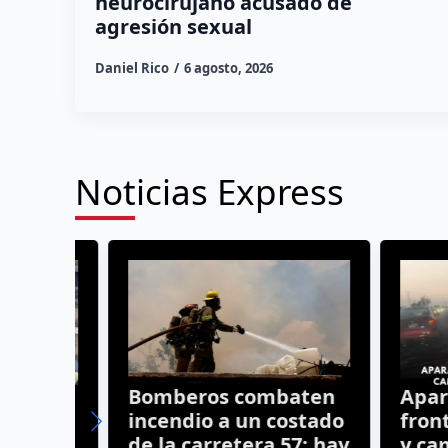
neurocirujano acusado de
agresión sexual
Daniel Rico
6 agosto, 2026
Noticias Express
a el
Bomberos combaten
Aparato
incendio a un costado
frontal
de la carretera 57; hay
y camio