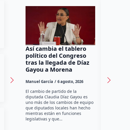
Así cambia el tablero
Orgullo
político del Congreso
bomber
tras la llegada de Díaz
a Méxic
Gayou a Morena
contra 
Canadá
Manuel García
6 agosto, 2026
Daniel Rico
El cambio de partido de la
diputada Claudia Díaz Gayou es
La bombera 
uno más de los cambios de equipo
integrante 
que diputados locales han hecho
Bomberos Vo
mientras están en funciones
Montes y C
legislativas y que…
representar
misión inte