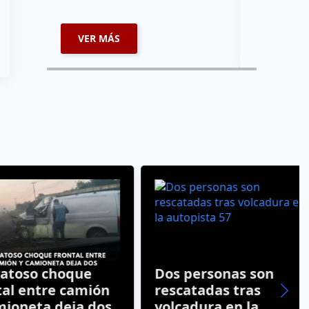
enviará par
VER MÁS
VER MÁ
so choque
Dos personas son
 entre camión
rescatadas tras
neta deja dos
volcadura en la