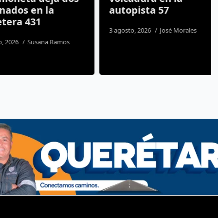
os en la
autopista 57
ra 431
3 agosto, 2026
José Morales
26
Susana Ramos