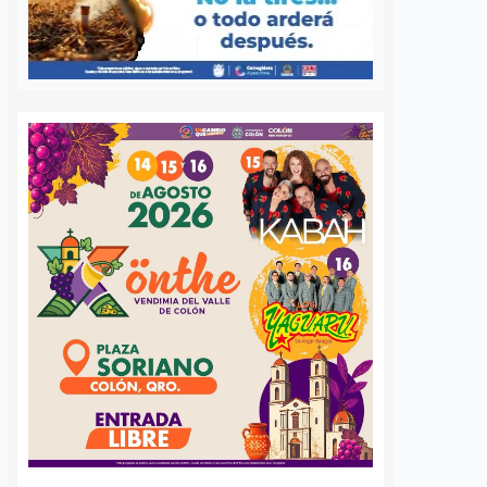
S
VER MÁS
UNAM deja fuera a
Avanzan obras 
Querétaro; aspirantes
drenaje en Sant
a la ENES Juriquilla
María Magdalen