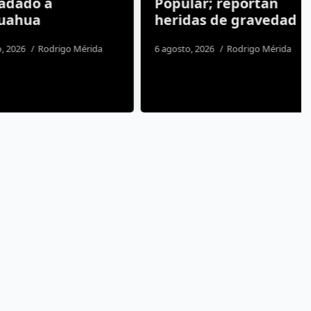
ado a
Popular; reportan
hua
heridas de gravedad
26
Rodrigo Mérida
6 agosto, 2026
Rodrigo Mérida