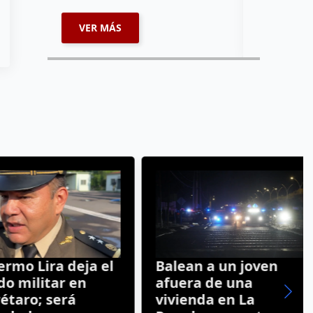
VER MÁS
VER MÁ
o Lira deja el
Balean a un joven
ilitar en
afuera de una
ro; será
vivienda en La