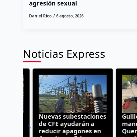
agresión sexual
Daniel Rico
6 agosto, 2026
Noticias Express
ro:
Nuevas subestaciones
Guillerm
de CFE ayudarán a
mando m
 una
reducir apagones en
Queréta