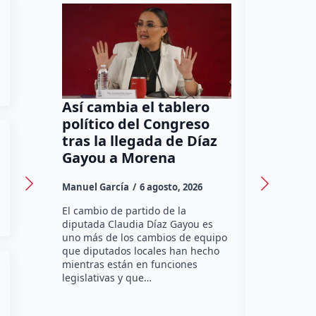
Así cambia el tablero
Orgullo
político del Congreso
bomber
tras la llegada de Díaz
a Méxic
Gayou a Morena
contra 
Canadá
Manuel García
6 agosto, 2026
Daniel Rico
El cambio de partido de la
diputada Claudia Díaz Gayou es
La bombera 
uno más de los cambios de equipo
integrante 
que diputados locales han hecho
Bomberos Vo
mientras están en funciones
Montes y C
legislativas y que…
representar
misión inte
enviará par