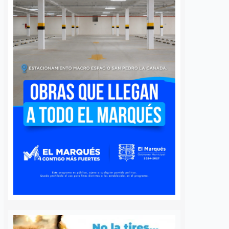
 queretano:
Buscará Fiscalía de
a representará
Querétaro mantener en
o en misión
prisión preventiva a
incendios en
neurocirujano acusado
de agresión sexual
6 agosto, 2026
Daniel Rico
6 agosto, 2026
voluntaria Beatriz,
La Fiscalía General del Estado de
de los cuerpos de
Querétaro afirmó que agotará
luntarios de Ezequiel
todos los recursos legales para
adereyta de Montes,
mantener la medida cautelar de
á a Querétaro en la
prisión preventiva justificada en
rnacional que México
contra del médico neurocirujano
a apoyar…
acusado de…