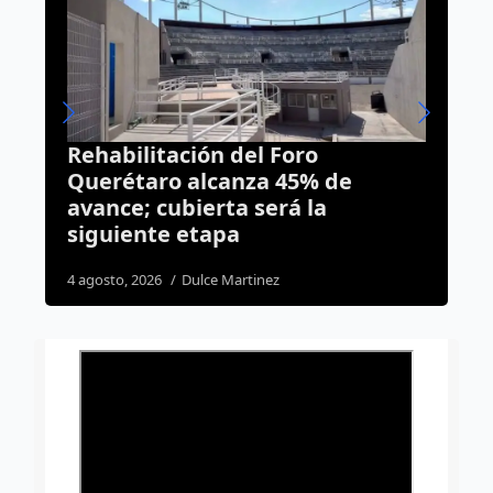
Rehabilitación del Foro
C
Querétaro alcanza 45% de
e
avance; cubierta será la
e
siguiente etapa
3
4 agosto, 2026
Dulce Martinez