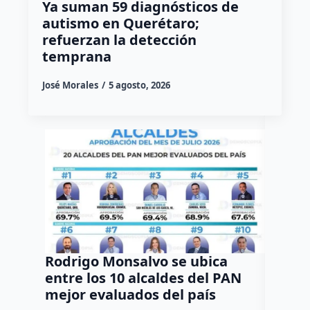
Ya suman 59 diagnósticos de
autismo en Querétaro;
refuerzan la detección
temprana
José Morales
5 agosto, 2026
Rodrigo Monsalvo se ubica
Gestio
entre los 10 alcaldes del PAN
regula
mejor evaluados del país
asenta