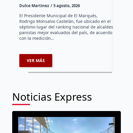
la capi
Dulce Martinez
5 agosto, 2026
Dulce Mar
El Presidente Municipal de El Marqués,
Rodrigo Monsalvo Castelán, fue ubicado en el
El Senado
séptimo lugar del ranking nacional de alcaldes
Lámbarri,
panistas mejor evaluados del país, de acuerdo
Salitre, e
con la medición…
supervisa
dar segu
VER MÁS
VER 
Noticias Express