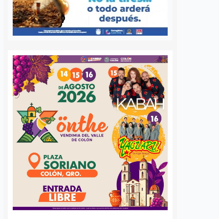
S
VER MÁS
Vinculan a proceso a
¿Quién perdió a
hombre acusado de
borreguito? Lo
planear el asesinato
rescataron en C
de un mecánico
Maderas