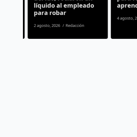
líquido al empleado
aprendiz
para robar
os
4 agosto, 20
2 agosto, 2026
Redacción