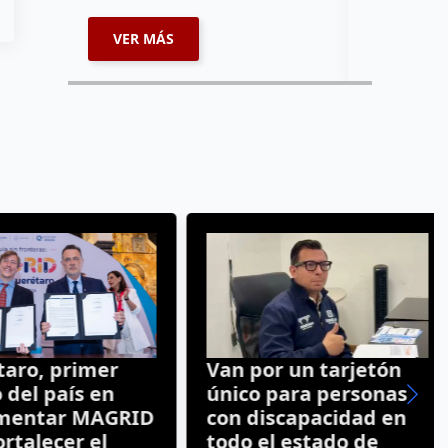
VER MÁS
VER MÁ
ro, primer
Van por un tarjetón
el país en
único para personas
entar MAGRID
con discapacidad en
talecer el
todo el estado de