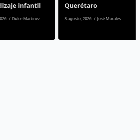
aje infantil
Querétaro
26
Dulce Martinez
3 agosto, 2026
José Morales