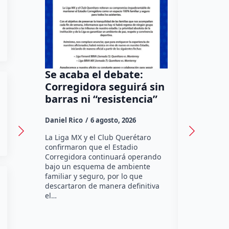
Se acaba el debate:
Todo Mé
Corregidora seguirá sin
por una
barras ni “resistencia”
Tequisq
sede en
Daniel Rico
6 agosto, 2026
Susana Ram
La Liga MX y el Club Querétaro
confirmaron que el Estadio
La edición 
Corregidora continuará operando
México Salv
bajo un esquema de ambiente
como sede 
familiar y seguro, por lo que
municipio d
descartaron de manera definitiva
próximo 6 d
el…
de una jor