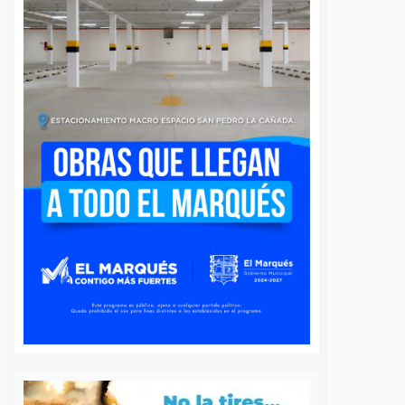
xico correrá
Adiós al PT en el
 causa;
Congreso de Querétaro;
uiapan será la
Claudia Díaz Gayou se
 Querétaro
suma a Morena
os
6 agosto, 2026
Rodrigo Mérida
6 agosto, 2026
2026 de la carrera “Todo
Querétaro, Qro. La diputada local
ando Vidas” tendrá
Claudia Díaz Gayou formalizó esta
en Querétaro al
mañana su afiliación a Morena, con
e Tequisquiapan el
lo que dejó de militar en el Partido
e septiembre, dentro
del Trabajo (PT) y se incorporó…
nada que se…