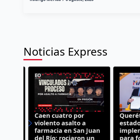
Noticias Express
Caen cuatro por
Queréta
violento asalto a
estado d
farmacia en San Juan
implem
del Río; rociaron un
para for