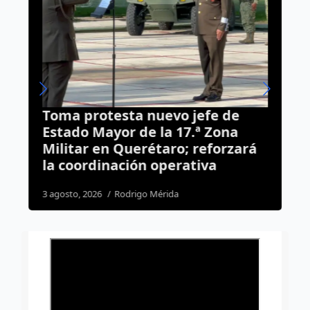
Toma protesta nuevo jefe de
S
Estado Mayor de la 17.ª Zona
m
Militar en Querétaro; reforzará
r
la coordinación operativa
4
3 agosto, 2026
Rodrigo Mérida