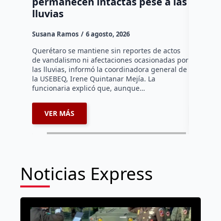
permanecen intactas pese a las
de un 
lluvias
en la 
Susana Ramos
6 agosto, 2026
Rodrigo M
Querétaro se mantiene sin reportes de actos
La Fiscal
de vandalismo ni afectaciones ocasionadas por
obtuvo la
las lluvias, informó la coordinadora general de
Adolfo “N”
la USEBEQ, Irene Quintanar Mejía. La
derivado 
funcionaria explicó que, aunque…
2026…
VER MÁS
VER 
Noticias Express