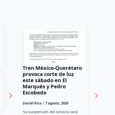
Tren México-Querétaro
¡Más de
provoca corte de luz
luz! Tzi
este sábado en El
auxilio 
Marqués y Pedro
Daniel Rico
Escobedo
Habitantes
Daniel Rico
7 agosto, 2026
Tzibanzá hi
urgente a l
•La suspensión del servicio será
Electricidad