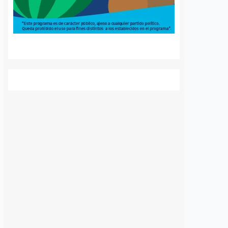
Querétaro (UAQ) y la Agencia de
rgía eléctrica que
Movilidad del Estado de Querétaro
 localidad desde…
(AMEQ) analizaron alternativas
para ampliar la cobertura del
transporte público que utiliza la
comunidad universitaria.…
S
VER MÁS