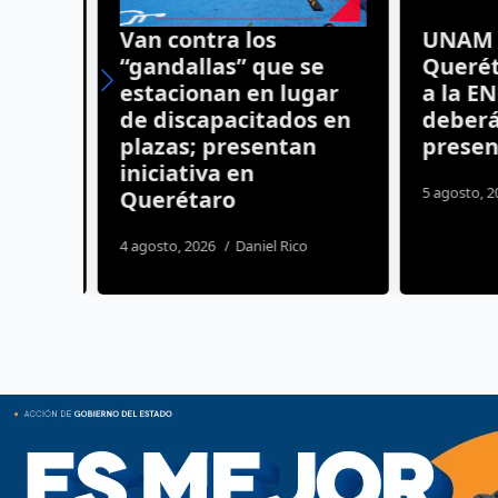
uevo
Van contra los
UNAM de
yor
“gandallas” que se
Queréta
litar
estacionan en lugar
a la ENE
de discapacitados en
deberán
plazas; presentan
presen
iniciativa en
5 agosto, 20
Querétaro
ida
4 agosto, 2026
Daniel Rico