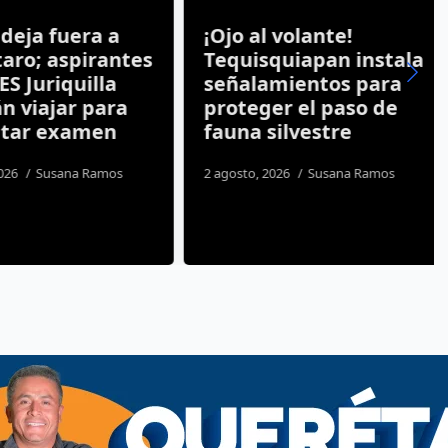
ja fuera a
¡Ojo al volante!
ro; aspirantes
Tequisquiapan instala
S Juriquilla
señalamientos para
 viajar para
proteger el paso de
tar examen
fauna silvestre
26
Susana Ramos
2 agosto, 2026
Susana Ramos