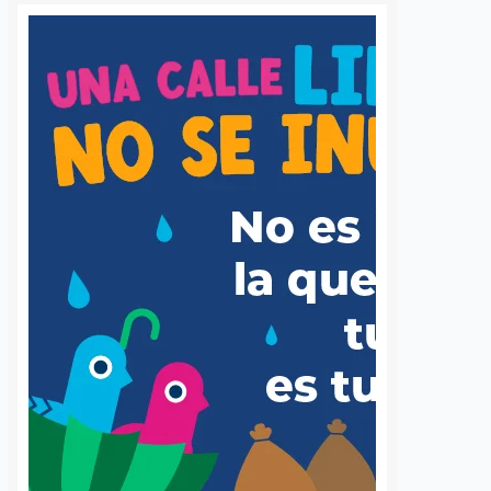
 una semana sin
UAQ y AMEQ evalúan
banzá pide
ajustes en el transporte
a la CFE
público en beneficio de
la comunidad
7 agosto, 2026
estudiantil
 de la comunidad de
Daniel Rico
7 agosto, 2026
cieron un llamado
a Comisión Federal de
La Universidad Autónoma de
 (CFE) para atender la