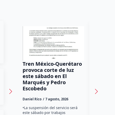
Tren México-Querétaro
¡Más de
provoca corte de luz
luz! Tzi
este sábado en El
auxilio 
Marqués y Pedro
Daniel Rico
Escobedo
Habitantes
Daniel Rico
7 agosto, 2026
Tzibanzá hi
urgente a l
•La suspensión del servicio será
Electricidad
este sábado por trabajos
falta de ene