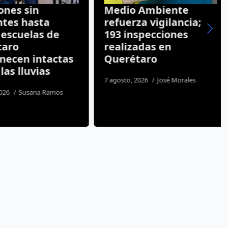
nes sin
Medio Ambiente
tes hasta
refuerza vigilancia;
escuelas de
193 inspecciones
aro
realizadas en
cen intactas
Querétaro
as lluvias
7 agosto, 2026
José Morales
26
Susana Ramos