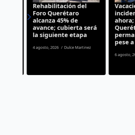
ean
Rehabilitación del
Vacacio
Foro Querétaro
inciden
alcanza 45% de
ahora; 
n
avance; cubierta será
Querét
la siguiente etapa
permane
pese a l
4 agosto, 2026
Dulce Martinez
6 agosto, 20
os