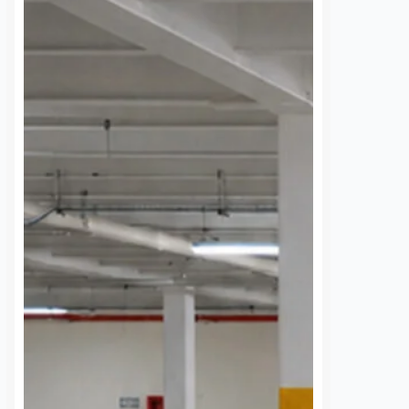
Movilidad del Estado de Querétaro
 localidad desde…
(AMEQ) analizaron alternativas
para ampliar la cobertura del
transporte público que utiliza la
comunidad universitaria.…
S
VER MÁS