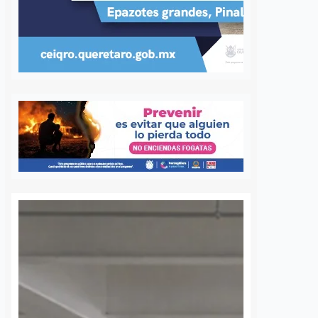
 una semana sin
UAQ y AMEQ evalúan
banzá pide
ajustes en el transporte
a la CFE
público en beneficio de
la comunidad
7 agosto, 2026
estudiantil
 de la comunidad de
Daniel Rico
7 agosto, 2026
cieron un llamado
a Comisión Federal de
La Universidad Autónoma de
 (CFE) para atender la
Querétaro (UAQ) y la Agencia de
rgía eléctrica que