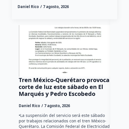
Daniel Rico
7 agosto, 2026
Tren México-Querétaro provoca
¡Más d
corte de luz este sábado en El
Tziban
Marqués y Pedro Escobedo
Daniel Ri
Daniel Rico
7 agosto, 2026
Habitante
hicieron 
•La suspensión del servicio será este sábado
Federal d
por trabajos relacionados con el tren México-
falta de e
Querétaro. La Comisión Federal de Electricidad