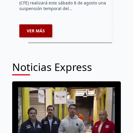
localida
(CFE) realizará este sábado 8 de agosto una
suspensión temporal del…
VER MÁS
VER 
Noticias Express