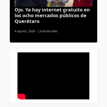
rnet gratuito en
Teatro Hércules tendrá
os públicos de
esperar; obras arranca
hasta 2027
les
7 agosto, 2026
José Morales