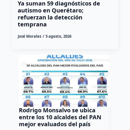
Ya suman 59 diagnósticos de
autismo en Querétaro;
refuerzan la detección
temprana
José Morales
5 agosto, 2026
Rodrigo Monsalvo se ubica
Gestio
entre los 10 alcaldes del PAN
regula
mejor evaluados del país
asenta