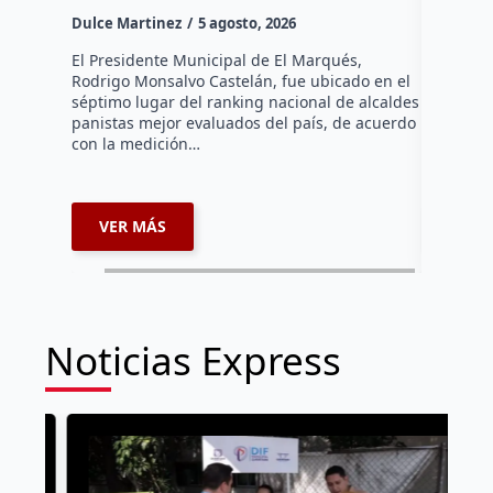
la capi
Dulce Martinez
5 agosto, 2026
Dulce Mar
El Presidente Municipal de El Marqués,
Rodrigo Monsalvo Castelán, fue ubicado en el
El Senado
séptimo lugar del ranking nacional de alcaldes
Lámbarri,
panistas mejor evaluados del país, de acuerdo
Salitre, e
con la medición…
supervisa
dar segu
VER MÁS
VER 
Noticias Express