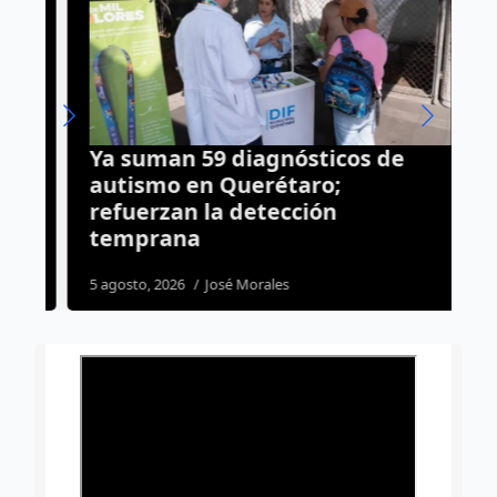
Ya suman 59 diagnósticos de
C
autismo en Querétaro;
M
refuerzan la detección
s
temprana
c
5 agosto, 2026
José Morales
3