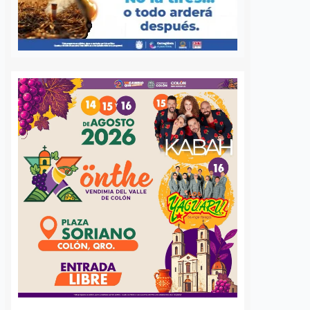
 queretano:
Buscará Fiscalía de
a representará
Querétaro mantener en
o en misión
prisión preventiva a
incendios en
neurocirujano acusado
de agresión sexual
6 agosto, 2026
Daniel Rico
6 agosto, 2026
voluntaria Beatriz,
La Fiscalía General del Estado de
de los cuerpos de
Querétaro afirmó que agotará
luntarios de Ezequiel
todos los recursos legales para
adereyta de Montes,
mantener la medida cautelar de
á a Querétaro en la
prisión preventiva justificada en
rnacional que México
contra del médico neurocirujano
a apoyar…
acusado de…