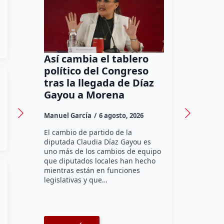
Así cambia el tablero
Orgullo
político del Congreso
bomber
tras la llegada de Díaz
a Méxic
Gayou a Morena
contra 
Canadá
Manuel García
6 agosto, 2026
Daniel Rico
El cambio de partido de la
diputada Claudia Díaz Gayou es
La bombera 
uno más de los cambios de equipo
integrante 
que diputados locales han hecho
Bomberos Vo
mientras están en funciones
Montes y C
legislativas y que…
representar
misión inte
enviará par