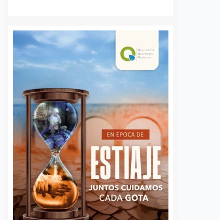
S
VER MÁS
Caen cuatro por
“Las oficinas de
violento asalto a
Gobierno no so
farmacia en San Juan
mercado”; Esta
del Río; rociaron un
niega espacios 
líquido al empleado
comerciantes