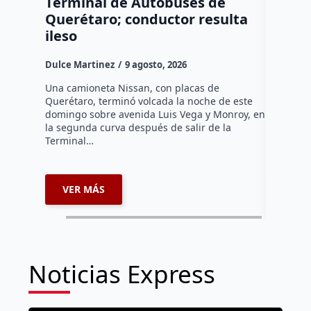
Terminal de Autobuses de
ganado
Querétaro; conductor resulta
SEDEA
ileso
Dulce Mar
Dulce Martinez
9 agosto, 2026
Hasta el 
Agropecua
Una camioneta Nissan, con placas de
oficiales
Querétaro, terminó volcada la noche de este
o animale
domingo sobre avenida Luis Vega y Monroy, en
zona…
la segunda curva después de salir de la
Terminal…
VER MÁS
VER 
Noticias Express