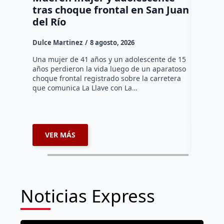
tras choque frontal en San Juan
en el 
del Río
Dulce Mar
Dulce Martinez
8 agosto, 2026
Una mujer
tarde de 
Una mujer de 41 años y un adolescente de 15
en el Jar
años perdieron la vida luego de un aparatoso
Histórico
choque frontal registrado sobre la carretera
que comunica La Llave con La…
VER MÁS
VER 
Noticias Express