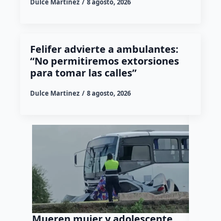
Dulce Martinez
8 agosto, 2026
Felifer advierte a ambulantes:
“No permitiremos extorsiones
para tomar las calles”
Dulce Martinez
8 agosto, 2026
Mueren mujer y adolescente
Muere 