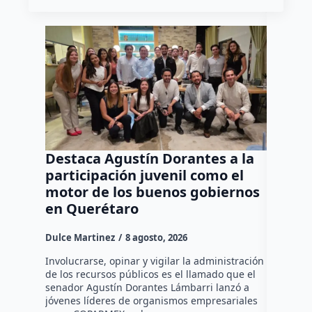
Destaca Agustín Dorantes a la
Tren 
participación juvenil como el
corte 
motor de los buenos gobiernos
Marqu
en Querétaro
Daniel Ri
Dulce Martinez
8 agosto, 2026
•La suspe
por traba
Involucrarse, opinar y vigilar la administración
Querétaro
de los recursos públicos es el llamado que el
(CFE) rea
senador Agustín Dorantes Lámbarri lanzó a
suspensi
jóvenes líderes de organismos empresariales