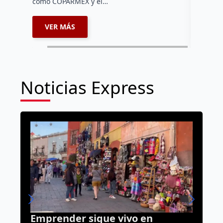
como COPARMEX y el…
VER MÁS
VER 
Noticias Express
o en
“Las oficinas de Gobierno n