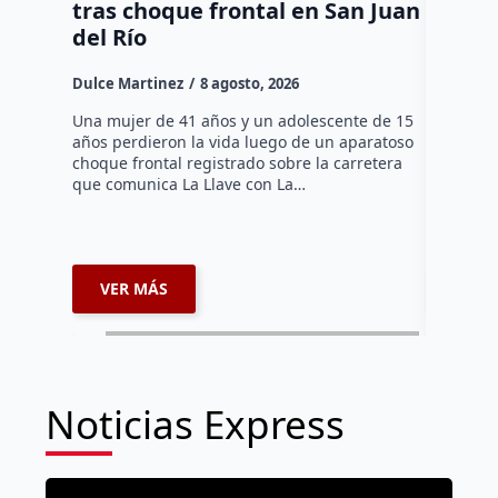
tras choque frontal en San Juan
en el 
del Río
Dulce Mar
Dulce Martinez
8 agosto, 2026
Una mujer
tarde de 
Una mujer de 41 años y un adolescente de 15
en el Jar
años perdieron la vida luego de un aparatoso
Histórico
choque frontal registrado sobre la carretera
que comunica La Llave con La…
VER MÁS
VER 
Noticias Express