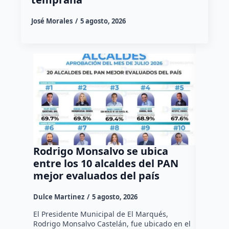
José Morales
5 agosto, 2026
Rodrigo Monsalvo se ubica
Gestio
entre los 10 alcaldes del PAN
regula
mejor evaluados del país
asenta
la capi
Dulce Martinez
5 agosto, 2026
Dulce Mar
El Presidente Municipal de El Marqués,
Rodrigo Monsalvo Castelán, fue ubicado en el
El Senado