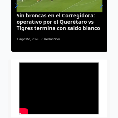
n
Sin broncas en el Corregidora:
D
operativo por el Querétaro vs
i
Tigres termina con saldo blanco
e
1 agosto, 2026
Redacción
3