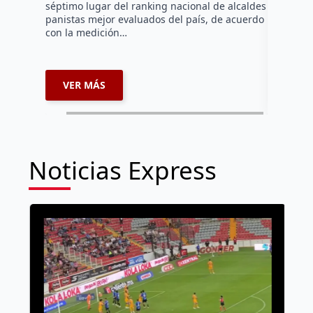
séptimo lugar del ranking nacional de alcaldes
Lámbarri,
panistas mejor evaluados del país, de acuerdo
Salitre, e
con la medición…
supervisa
dar segu
VER MÁS
VER 
Noticias Express