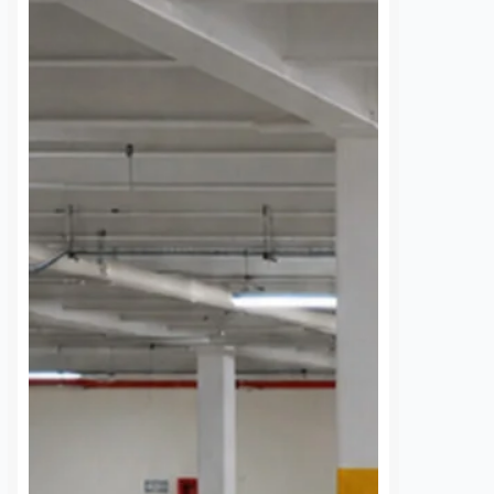
 los cambios de equipo
integrante de los cuerpos de
os locales han hecho
Bomberos Voluntarios de Ezequiel
tán en funciones
Montes y Cadereyta de Montes,
s y que…
representará a Querétaro en la
misión internacional que México
enviará para apoyar…
S
VER MÁS