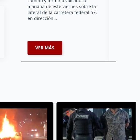
camino y terminó volcado la
uno más de
mañana de este viernes sobre la
que diputad
lateral de la carretera federal 57,
mientras es
en dirección…
legislativa
VER MÁS
VER MÁ