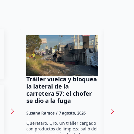
Tráiler vuelca y bloquea
Así cam
la lateral de la
polític
carretera 57; el chofer
tras la 
se dio a la fuga
Gayou 
Susana Ramos
7 agosto, 2026
Manuel Gar
Querétaro, Qro. Un tráiler cargado
El cambio d
con productos de limpieza salió del
diputada Cl