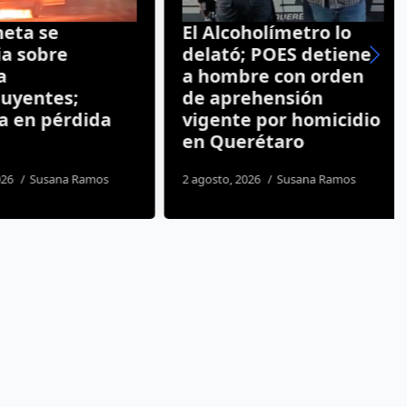
ta se
El Alcoholímetro lo
a sobre
delató; POES detiene
a hombre con orden
uyentes;
de aprehensión
 en pérdida
vigente por homicidio
en Querétaro
26
Susana Ramos
2 agosto, 2026
Susana Ramos