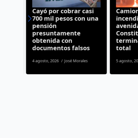
na
Cayó por cobrar casi
Camione
oro
700 mil pesos con una
incendi
e
pensión
avenida
presuntamente
Constit
o
obtenida con
termina
documentos falsos
total
4 agosto, 2026
José Morales
5 agosto, 20