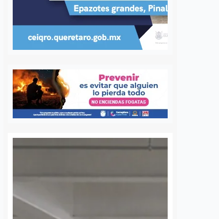
bia el tablero
Orgullo queretano:
o del Congreso
bombera representará
llegada de Díaz
a México en misión
a Morena
contra incendios en
Canadá
cía
6 agosto, 2026
Daniel Rico
6 agosto, 2026
e partido de la
audia Díaz Gayou es
La bombera voluntaria Beatriz,