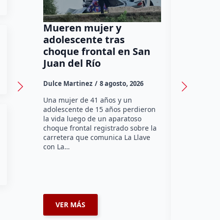
Mueren mujer y
Muere m
adolescente tras
tercera
choque frontal en San
Jardín d
Juan del Río
Dulce Marti
Dulce Martinez
8 agosto, 2026
Una mujer d
perdió la vi
Una mujer de 41 años y un
sábado mie
adolescente de 15 años perdieron
el Jardín de
la vida luego de un aparatoso
pleno Centr
choque frontal registrado sobre la
Querétaro.
carretera que comunica La Llave
con La…
VER MÁS
VER MÁ