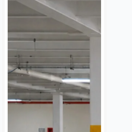
ujer de la
Felifer advierte a
 edad en el
ambulantes: “No
e la Corregidora
permitiremos
extorsiones para tomar
nez
8 agosto, 2026
las calles”
e la tercera edad
Dulce Martinez
8 agosto, 2026
da la tarde de este
ntras se encontraba en
El Presidente Municipal de
 la Corregidora, en
Querétaro, Felipe Fernando Macías,
o Histórico de
advirtió que su administración no
 De…
permitirá que grupos de
comerciantes ambulantes intenten
presionar o extorsionar a las
autoridades para obtener espacios
en…
S
VER MÁS