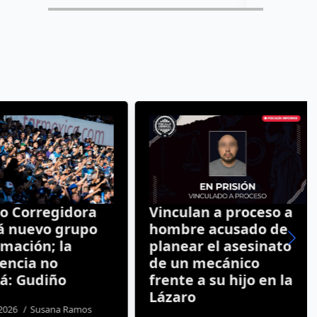
 Corregidora
Vinculan a proceso a
nuevo grupo
hombre acusado de
ación; la
planear el asesinato
ncia no
de un mecánico
: Gudiño
frente a su hijo en la
Lázaro
26
Susana Ramos