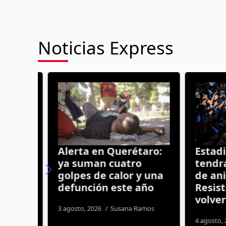
Noticias Express
Alerta en Querétaro:
Estadio
ya suman cuatro
tendrá 
 12
golpes de calor y una
de anim
defunción este año
Resiste
volverá
3 agosto, 2026
Susana Ramos
4 agosto, 20