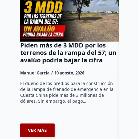
Piden más de 3 MDD por los
Querét
terrenos de la rampa del 57; un
nuevas
avalúo podría bajar la cifra
votará
Manuel García
10 agosto, 2026
José Mora
El dueño de los predios para la construcción
A un mes 
de la rampa de frenado de emergencia en la
anunció q
Cuesta China pide más de 3 millones de
de conser
dólares. Sin embargo, el pago…
este mart
consider
VER MÁS
VER 