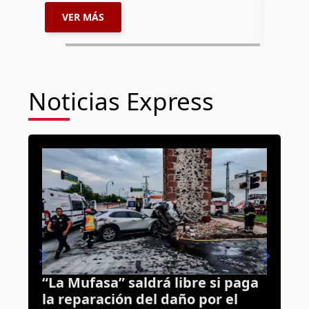
VER MÁS
VER 
Noticias Express
 libre si paga
Cae “El Safe” por homicid
daño por el
Querétaro: lo detienen 