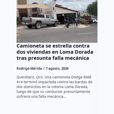
Camioneta se estrella contra
Progr
dos viviendas en Loma Dorada
el res
tras presunta falla mecánica
mayore
Rodrigo Mérida
7 agosto, 2026
Susana R
Querétaro, Qro. Una camioneta Dodge RAM
Más de se
4×4 terminó impactada contra las bardas de
municipio
dos domicilios en la colonia Loma Dorada,
pláticas 
luego de que su conductor presuntamente
impulsada
sufriera una falla mecánica…
coordina