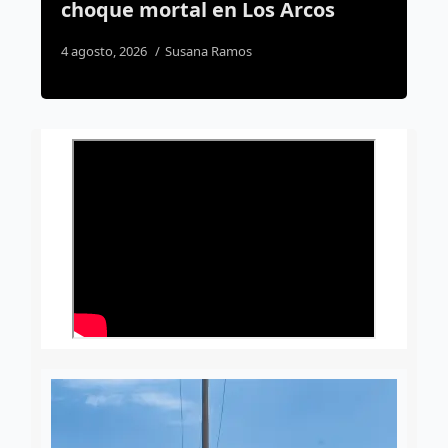
 Los Arcos
cateo de Sinergia
os
2 agosto, 2026
Susana Ramos