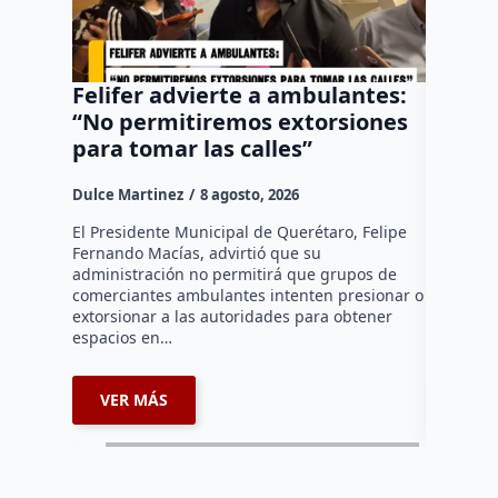
Felifer advierte a ambulantes:
“El Pa
“No permitiremos extorsiones
senten
para tomar las calles”
vehícu
Fundad
Dulce Martinez
8 agosto, 2026
Dulce Mar
El Presidente Municipal de Querétaro, Felipe
Fernando Macías, advirtió que su
•Los sent
administración no permitirá que grupos de
vehículo 
comerciantes ambulantes intenten presionar o
huía segu
extorsionar a las autoridades para obtener
motocicle
espacios en…
restituida
VER MÁS
VER 