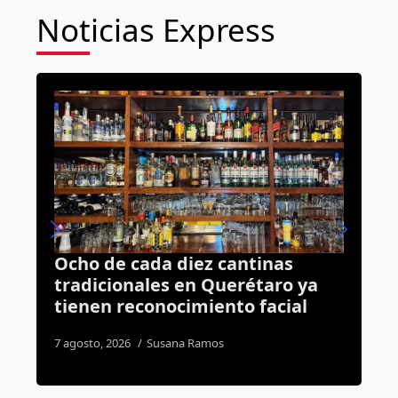
Noticias Express
ez cantinas
Querétaro, primer est
n Querétaro ya
país en implementar
miento facial
para fortalecer el apre
infantil
Ramos
4 agosto, 2026
Dulce Martinez