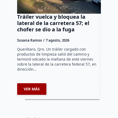
Tráiler vuelca y bloquea la
Así ca
lateral de la carretera 57; el
del Co
chofer se dio a la fuga
Díaz 
Susana Ramos
7 agosto, 2026
Manuel G
Querétaro, Qro. Un tráiler cargado con
El cambio
productos de limpieza salió del camino y
Díaz Gayo
terminó volcado la mañana de este viernes
equipo qu
sobre la lateral de la carretera federal 57, en
mientras 
dirección…
que…
VER MÁS
VER 