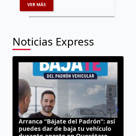
VER MÁS
VER 
Noticias Express
Arranca “Bájate del Padrón”: así
B
puedes dar de baja tu vehículo
r
durante agosto en Querétaro
P