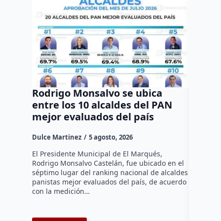
Rodrigo Monsalvo se ubica
Gestio
entre los 10 alcaldes del PAN
regula
mejor evaluados del país
asenta
la capi
Dulce Martinez
5 agosto, 2026
Dulce Mar
El Presidente Municipal de El Marqués,
Rodrigo Monsalvo Castelán, fue ubicado en el
El Senado
séptimo lugar del ranking nacional de alcaldes
Lámbarri,
panistas mejor evaluados del país, de acuerdo
Salitre, e
con la medición…
supervisa
dar segu