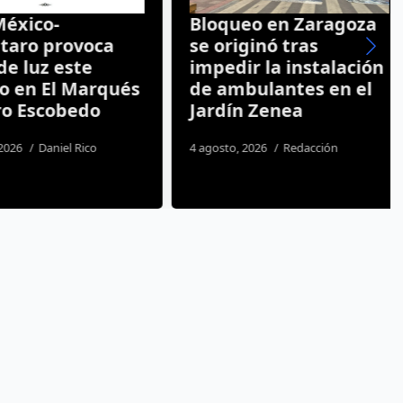
xico-
Bloqueo en Zaragoza
ro provoca
se originó tras
 luz este
impedir la instalación
en El Marqués
de ambulantes en el
 Escobedo
Jardín Zenea
26
Daniel Rico
4 agosto, 2026
Redacción