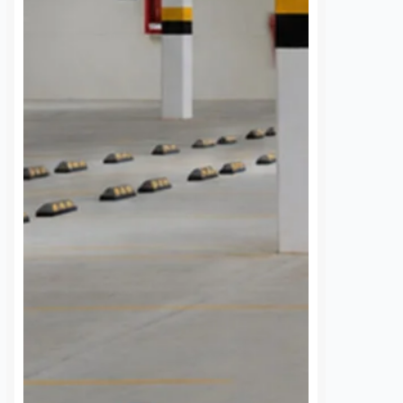
 granja en
distintos puntos de vialidades de la
s de la zona…
capital queretana. El primero
ocurrió sobre…
S
VER MÁS