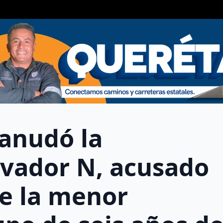
eanudó la
lvador N, acusado
de la menor