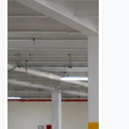
la Sierra sí,
Dos accidentes durante
 al ganado no
la madrugada generan
onfirmados:
movilización en
vialidades de la capital
nez
9 agosto, 2026
Rodrigo Mérida
9 agosto, 2026
mento, la Secretaría de
Dos accidentes registrados durante
Agropecuario (SEDEA) no
la madrugada de este domingo
reportes oficiales sobre
provocaron afectaciones a la
 un puma a ganado o
circulación y daños materiales en