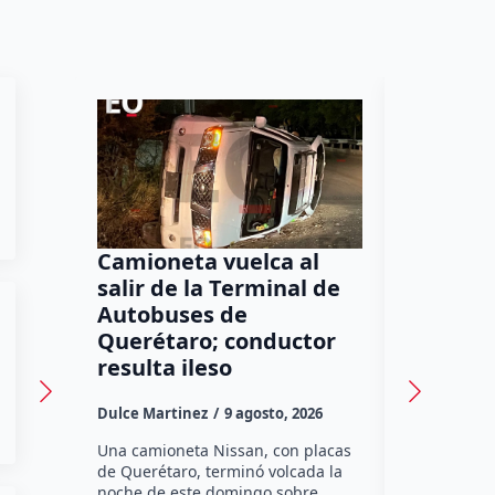
Camioneta vuelca al
Puma en 
salir de la Terminal de
ataques
Autobuses de
están c
Querétaro; conductor
SEDEA
resulta ileso
Dulce Marti
Dulce Martinez
9 agosto, 2026
Hasta el mo
Desarrollo 
Una camioneta Nissan, con placas
cuenta con 
de Querétaro, terminó volcada la
ataques de
noche de este domingo sobre