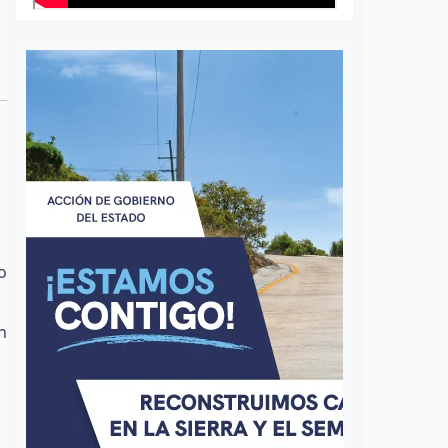
e
o
n