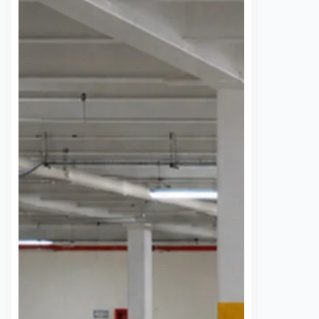
 de la comunidad de
Daniel Rico
7 agosto, 2026
cieron un llamado
a Comisión Federal de
La Universidad Autónoma de
 (CFE) para atender la
Querétaro (UAQ) y la Agencia de
rgía eléctrica que
Movilidad del Estado de Querétaro
 localidad desde…
(AMEQ) analizaron alternativas
para ampliar la cobertura del
transporte público que utiliza la
comunidad universitaria.…
S
VER MÁS