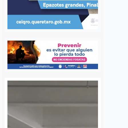
 una semana sin
UAQ y AMEQ evalúan
banzá pide
ajustes en el transporte
a la CFE
público en beneficio de
la comunidad
7 agosto, 2026
estudiantil