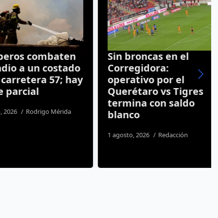
os combaten
Sin broncas en el
o a un costado
Corregidora:
rretera 57; hay
operativo por el
arcial
Querétaro vs Tigres
termina con saldo
26
Rodrigo Mérida
blanco
1 agosto, 2026
Redacción