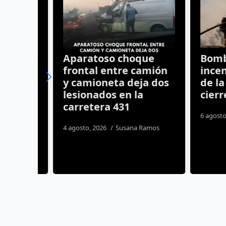
l en
Aparatoso choque
Bomber
to
frontal entre camión
incendi
mas
y camioneta deja dos
de la ca
lesionados en la
cierre p
carretera 431
s
6 agosto, 20
4 agosto, 2026
Susana Ramos