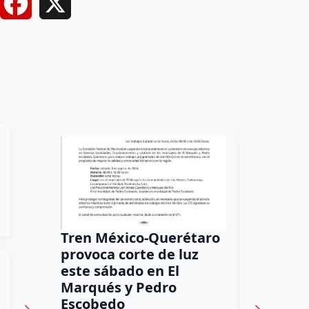
Facebook
X
Tren México-Querétaro
¡Más de
provoca corte de luz
luz! Tzi
este sábado en El
auxilio 
Marqués y Pedro
Daniel Rico
Escobedo