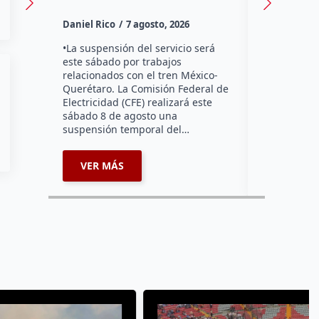
Habitantes
Daniel Rico
7 agosto, 2026
Tzibanzá hi
urgente a l
•La suspensión del servicio será
Electricidad
este sábado por trabajos
falta de ene
relacionados con el tren México-
afecta a la
Querétaro. La Comisión Federal de
Electricidad (CFE) realizará este
sábado 8 de agosto una
suspensión temporal del…
VER MÁS
VER MÁ