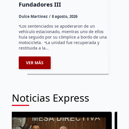
Fundadores III
Dulce Mar
Dulce Martinez
8 agosto, 2026
Durante l
operativo
•Los sentenciados se apoderaron de un
la altura
vehículo estacionado, mientras uno de ellos
debido a 
huía seguido por su cómplice a bordo de una
motocicleta. •La unidad fue recuperada y
restituida a la…
VER MÁS
VER 
Noticias Express