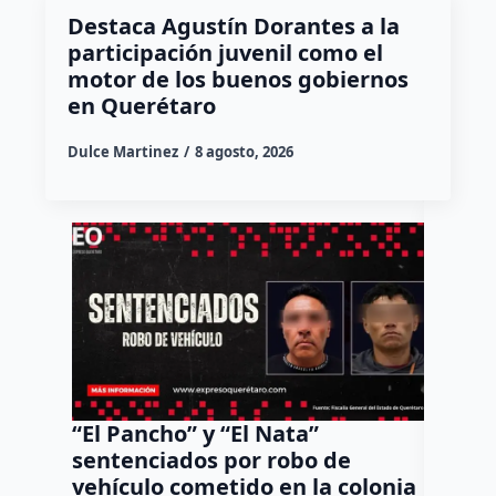
Destaca Agustín Dorantes a la
participación juvenil como el
motor de los buenos gobiernos
en Querétaro
Dulce Martinez
8 agosto, 2026
“El Pancho” y “El Nata”
Arranc
sentenciados por robo de
Bernar
vehículo cometido en la colonia
del Tr