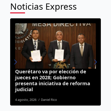
Noticias Express
or elección de
Adiós al PT en el Cong
; Gobierno
Querétaro; Claudia Dí
ativa de reforma
se suma a Morena
6 agosto, 2026
Rodrigo Mérida
Rico