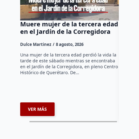
Muere mujer de la tercera edad
Felife
en el Jardín de la Corregidora
“No pe
para t
Dulce Martinez
8 agosto, 2026
Dulce Mar
Una mujer de la tercera edad perdió la vida la
tarde de este sábado mientras se encontraba
El Presid
en el Jardín de la Corregidora, en pleno Centro
Fernando 
Histórico de Querétaro. De…
administr
comercian
extorsion
espacios
VER MÁS
VER 