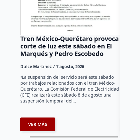
Tren México-Querétaro provoca
¡Más d
corte de luz este sábado en El
Tziban
Marqués y Pedro Escobedo
Dulce Mar
Dulce Martinez
7 agosto, 2026
Habitante
hicieron 
•La suspensión del servicio será este sábado
Federal d
por trabajos relacionados con el tren México-
falta de e
Querétaro. La Comisión Federal de Electricidad
localida
(CFE) realizará este sábado 8 de agosto una
suspensión temporal del…
VER MÁS
VER 