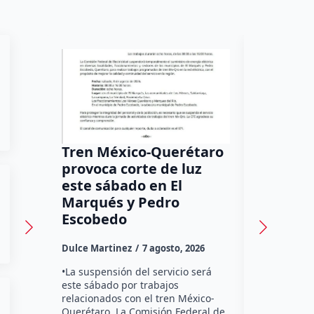
Tren México-Querétaro
¡Más de
provoca corte de luz
luz! Tzi
este sábado en El
auxilio 
Marqués y Pedro
Dulce Marti
Escobedo
Habitantes
Dulce Martinez
7 agosto, 2026
Tzibanzá hi
urgente a l
•La suspensión del servicio será
Electricidad
este sábado por trabajos
falta de ene
relacionados con el tren México-
afecta a la
Querétaro. La Comisión Federal de