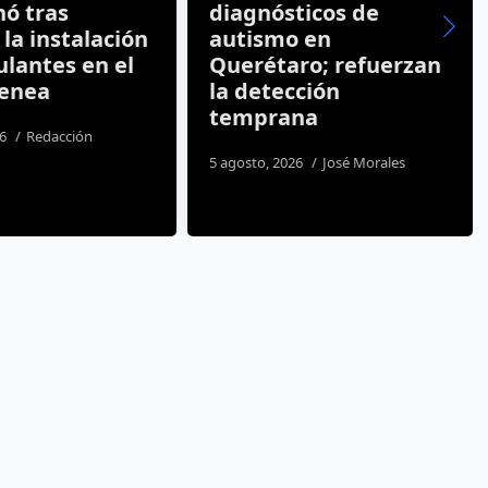
nó tras
diagnósticos de
la instalación
autismo en
lantes en el
Querétaro; refuerzan
Zenea
la detección
temprana
26
Redacción
5 agosto, 2026
José Morales