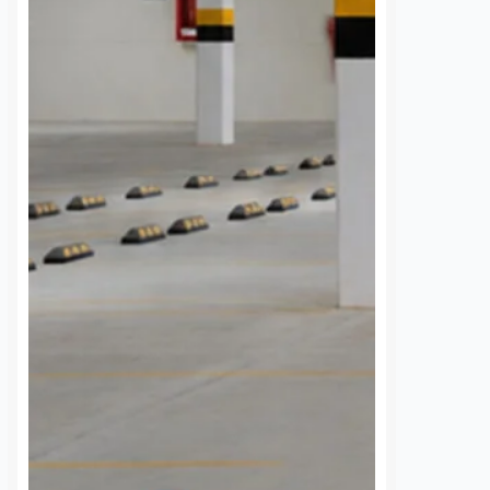
para ampliar la cobertura del
transporte público que utiliza la
comunidad universitaria.…
S
VER MÁS
Niegan acceso a
Choque entre pi