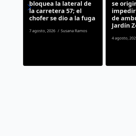
bloquea la lateral de
se origi
la carretera 57; el
impedir 
es
chofer se dio a la fuga
de ambu
o
Jardín 
7 agosto, 2026
Susana Ramos
4 agosto, 20