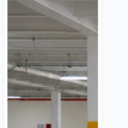
 una semana sin
UAQ y AMEQ evalúan
banzá pide
ajustes en el transporte
a la CFE
público en beneficio de
la comunidad
nez
7 agosto, 2026
estudiantil
 de la comunidad de
Dulce Martinez
7 agosto, 2026
cieron un llamado
a Comisión Federal de
La Universidad Autónoma de
 (CFE) para atender la
Querétaro (UAQ) y la Agencia de
rgía eléctrica que
Movilidad del Estado de Querétaro
 localidad desde…
(AMEQ) analizaron alternativas