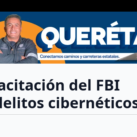
citación del FBI
elitos cibernético