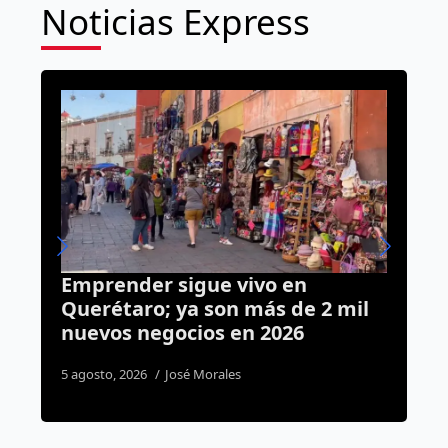
Noticias Express
o en
El Alcoholímetro lo delató; 
s de 2 mil
detiene a hombre con orden
2026
aprehensión vigente por
homicidio en Querétaro
2 agosto, 2026
Susana Ramos