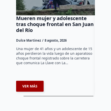
Mueren mujer y adolescente
Muere 
tras choque frontal en San Juan
en el 
del Río
Dulce Mar
Dulce Martinez
8 agosto, 2026
Una mujer
tarde de 
Una mujer de 41 años y un adolescente de 15
en el Jar
años perdieron la vida luego de un aparatoso
Histórico
choque frontal registrado sobre la carretera
que comunica La Llave con La…
VER MÁS
VER 