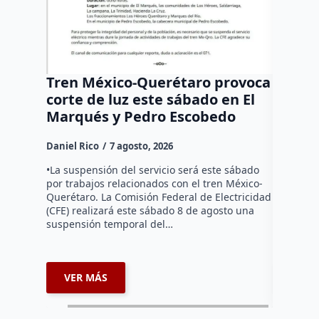
Tren México-Querétaro provoca
¡Más d
corte de luz este sábado en El
Tziban
Marqués y Pedro Escobedo
Daniel Ri
Daniel Rico
7 agosto, 2026
Habitante
hicieron 
•La suspensión del servicio será este sábado
Federal d
por trabajos relacionados con el tren México-
falta de e
Querétaro. La Comisión Federal de Electricidad
localida
(CFE) realizará este sábado 8 de agosto una
suspensión temporal del…
VER MÁS
VER 