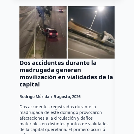
Dos accidentes durante la
Muere
madrugada generan
tras c
movilización en vialidades de la
del Rí
capital
Rodrigo M
Rodrigo Mérida
9 agosto, 2026
Una mujer
años perd
Dos accidentes registrados durante la
choque fr
madrugada de este domingo provocaron
que comu
afectaciones a la circulación y daños
materiales en distintos puntos de vialidades
de la capital queretana. El primero ocurrió