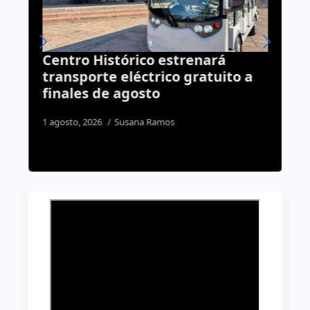
Centro Histórico estrenará
C
transporte eléctrico gratuito a
a
finales de agosto
r
p
1 agosto, 2026
Susana Ramos
2