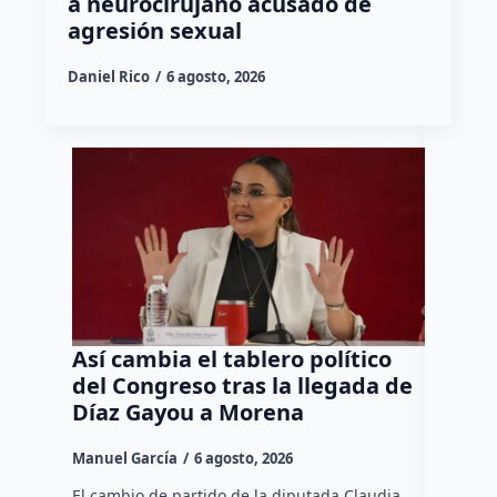
a neurocirujano acusado de
agresión sexual
Daniel Rico
6 agosto, 2026
Así cambia el tablero político
Orgul
del Congreso tras la llegada de
repres
Díaz Gayou a Morena
misión
Canad
Manuel García
6 agosto, 2026
Daniel Ri
El cambio de partido de la diputada Claudia