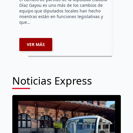
Díaz Gayou es uno más de los cambios de
La bomber
equipo que diputados locales han hecho
los cuerp
mientras están en funciones legislativas y
Ezequiel 
que…
represent
internaci
VER MÁS
VER 
Noticias Express