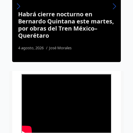
no en
Adiós al PT en el Congreso 
este martes,
Querétaro; Claudia Díaz Ga
México–
se suma a Morena
6 agosto, 2026
Rodrigo Mérida