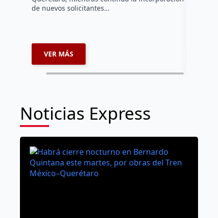
Huimilpan
de nuevos solicitantes…
tres pers
mientras 
realizar…
VER MÁS
VER 
Noticias Express