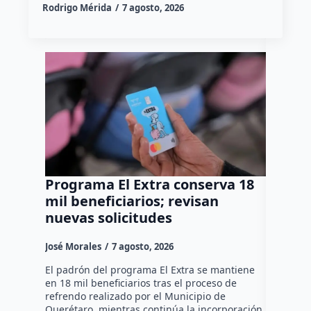
Rodrigo Mérida
7 agosto, 2026
Programa El Extra conserva 18
Grupo 
mil beneficiarios; revisan
Metrop
nuevas solicitudes
y deti
Huimi
José Morales
7 agosto, 2026
Susana R
El padrón del programa El Extra se mantiene
en 18 mil beneficiarios tras el proceso de
Durante u
refrendo realizado por el Municipio de
Interpoli
Querétaro, mientras continúa la incorporación