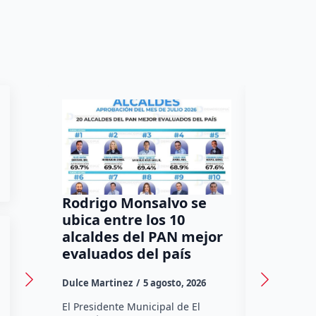
Rodrigo Monsalvo se
Gestion
ubica entre los 10
Dorante
alcaldes del PAN mejor
de 12 a
evaluados del país
irregula
Dulce Martinez
5 agosto, 2026
Dulce Marti
El Presidente Municipal de El
El Senador 