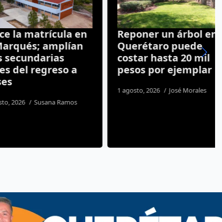
 matrícula en
Reponer un árbol en
ués; amplían
Querétaro puede
cundarias
costar hasta 20 mil
l regreso a
pesos por ejemplar
1 agosto, 2026
José Morales
26
Susana Ramos