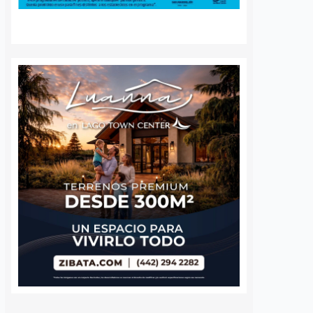
barri, visitó la
Más de 59 diagnósticos
e Altos del Salitre, en
especializados de autismo se han
e de la capital, para
realizado en el Municipio de
las condiciones de
Querétaro desde mayo de este año
ad y dar seguimiento…
como parte de las jornadas de
detección temprana impulsadas
por…
S
VER MÁS