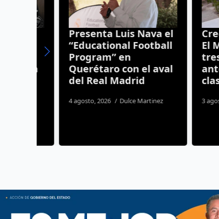
Presenta Luis Nava el
Crece la
o
“Educational Football
El Marq
or
Program” en
tres se
ción
Querétaro con el aval
antes de
del Real Madrid
clases
da
4 agosto, 2026
Dulce Martinez
3 agosto, 20