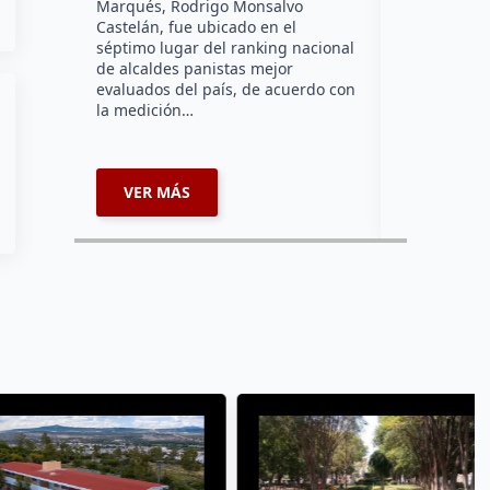
Marqués, Rodrigo Monsalvo
Dorantes Lám
Castelán, fue ubicado en el
comunidad d
séptimo lugar del ranking nacional
la zona nort
de alcaldes panistas mejor
supervisar 
evaluados del país, de acuerdo con
habitabilid
la medición…
VER MÁS
VER MÁ