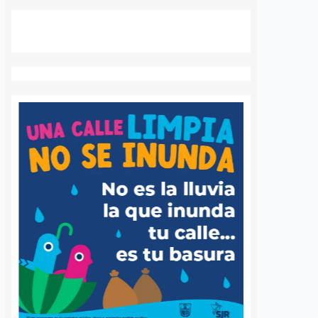
a Agustín
Ya suman 59
s regularización
diagnósticos de
sentamientos
autismo en Querétaro;
res en la capital
refuerzan la detección
temprana
nez
5 agosto, 2026
José Morales
5 agosto, 2026
por Querétaro, Agustín