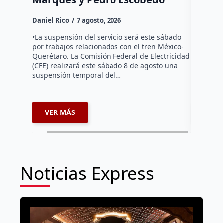
Daniel Ri
Daniel Rico
7 agosto, 2026
Habitante
hicieron 
•La suspensión del servicio será este sábado
Federal d
por trabajos relacionados con el tren México-
falta de e
Querétaro. La Comisión Federal de Electricidad
localida
(CFE) realizará este sábado 8 de agosto una
suspensión temporal del…
VER MÁS
VER 
Noticias Express