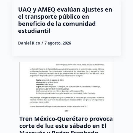
UAQ y AMEQ evalúan ajustes en
el transporte público en
beneficio de la comunidad
estudiantil
Daniel Rico
7 agosto, 2026
Tren México-Querétaro provoca
¡Más d
corte de luz este sábado en El
Tziban
Marqués y Pedro Escobedo