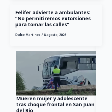
Felifer advierte a ambulantes:
“No permitiremos extorsiones
para tomar las calles”
Dulce Martinez
8 agosto, 2026
Mueren mujer y adolescente
Muere 
tras choque frontal en San Juan
en el 
del Río