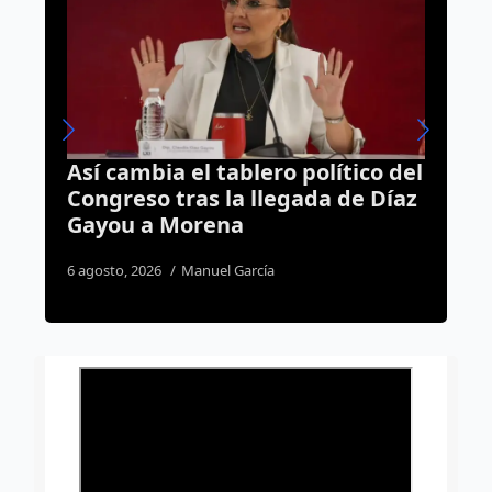
 tablero político del
Camión cargado de p
 la llegada de Díaz
termina volcado en 
ena
Parque; hay un lesi
el García
3 agosto, 2026
Daniel Rico