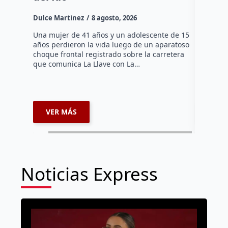
Dulce Mar
Dulce Martinez
8 agosto, 2026
Una mujer
tarde de 
Una mujer de 41 años y un adolescente de 15
en el Jar
años perdieron la vida luego de un aparatoso
Histórico
choque frontal registrado sobre la carretera
que comunica La Llave con La…
VER MÁS
VER 
Noticias Express