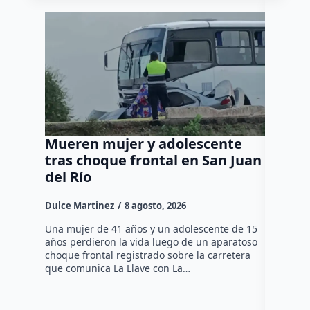
Mueren mujer y adolescente
Muere 
tras choque frontal en San Juan
en el 
del Río
Dulce Mar
Dulce Martinez
8 agosto, 2026
Una mujer
tarde de 
Una mujer de 41 años y un adolescente de 15
en el Jar
años perdieron la vida luego de un aparatoso
Histórico
choque frontal registrado sobre la carretera
que comunica La Llave con La…