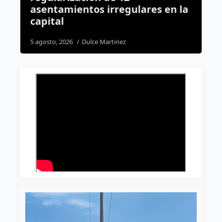
 irregulares en la
Artificial, habrá nue
reglamento
 Martinez
6 agosto, 2026
Dulce Martinez